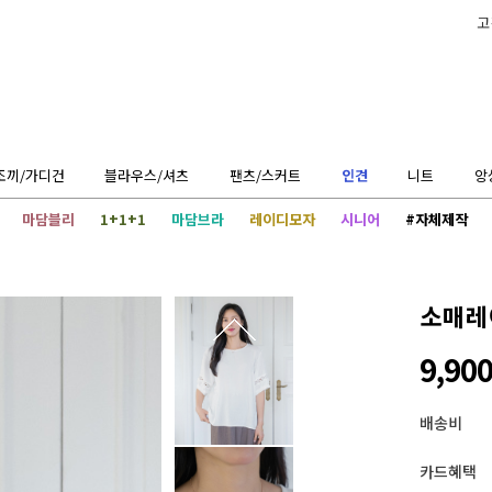
고
조끼/가디건
블라우스/셔츠
팬츠/스커트
인견
니트
앙
마담블리
1+1+1
마담브라
레이디모자
시니어
#자체제작
소매레
9,90
배송비
카드혜택