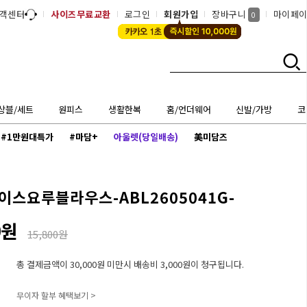
객센터
사이즈무료교환
로그인
회원가입
장바구니
마이페
0
상블/세트
원피스
생활한복
홈/언더웨어
신발/가방
코
#1만원대특가
#마담+
아울렛(당일배송)
美미담즈
이스요루블라우스-ABL2605041G-
0원
15,800원
총 결제금액이 30,000원 미만시 배송비 3,000원이 청구됩니다.
무이자 할부 혜택보기 >