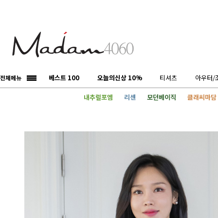
베스트 100
오늘의신상 10%
티셔츠
아우터/
전체메뉴
내추럴포엠
리센
모던베이직
클래씨마담