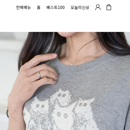
전체메뉴
홈
베스트100
오늘의신상