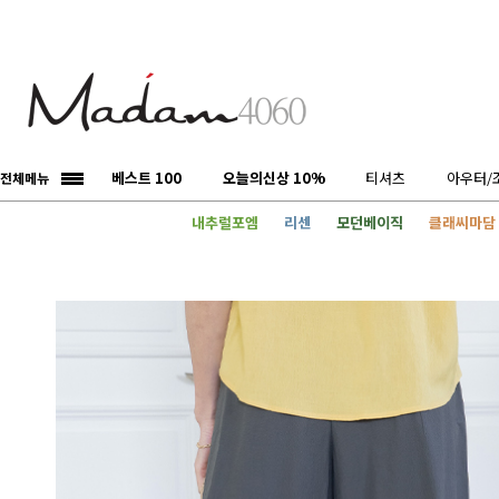
베스트 100
오늘의신상 10%
티셔츠
아우터/
전체메뉴
내추럴포엠
리센
모던베이직
클래씨마담