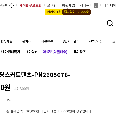
객센터
사이즈무료교환
로그인
회원가입
장바구니
마이페
0
상블/세트
원피스
생활한복
홈/언더웨어
신발/가방
코
#1만원대특가
#마담+
아울렛(당일배송)
美미담즈
딩스커트팬츠-PN2605078-
00원
47,800원
1%
총 결제금액이 30,000원 미만시 배송비 3,000원이 청구됩니다.