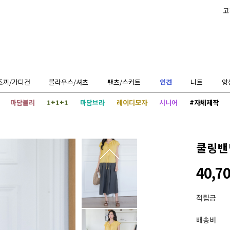
고
조끼/가디건
블라우스/셔츠
팬츠/스커트
인견
니트
앙
마담블리
1+1+1
마담브라
레이디모자
시니어
#자체제작
쿨링밴
40,7
적립금
배송비