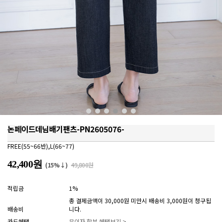
논페이드데님배기팬츠-PN2605076-
FREE(55~66반),L(66~77)
42,400원
(15%↓)
49,800원
적립금
1%
총 결제금액이 30,000원 미만시 배송비 3,000원이 청구됩
배송비
니다.
카드혜택
무이자 할부 혜택보기 >