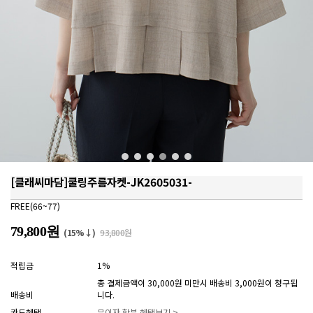
[클래씨마담]쿨링주름자켓-JK2605031-
FREE(66~77)
79,800원
(15%↓)
93,800원
적립금
1%
총 결제금액이 30,000원 미만시 배송비 3,000원이 청구됩
배송비
니다.
카드혜택
무이자 할부 혜택보기 >