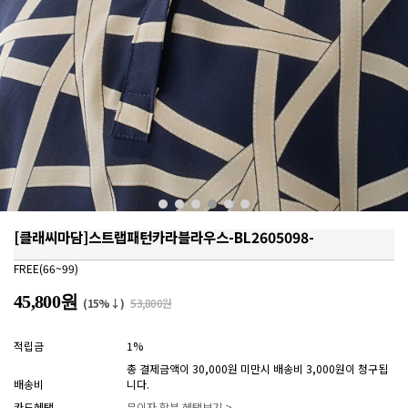
[클래씨마담]스트랩패턴카라블라우스-BL2605098-
FREE(66~99)
45,800원
(15%↓)
53,800원
적립금
1%
총 결제금액이 30,000원 미만시 배송비 3,000원이 청구됩
배송비
니다.
카드혜택
무이자 할부 혜택보기 >