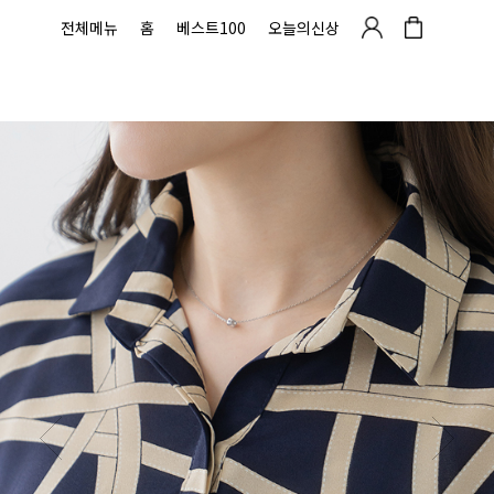
전체메뉴
홈
베스트100
오늘의신상