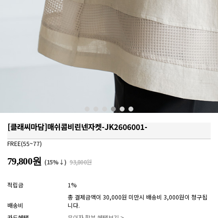
[클래씨마담]매쉬콤비린넨자켓-JK2606001-
FREE(55~77)
79,800원
(15%↓)
93,800원
적립금
1%
총 결제금액이 30,000원 미만시 배송비 3,000원이 청구됩
배송비
니다.
카드혜택
무이자 할부 혜택보기 >