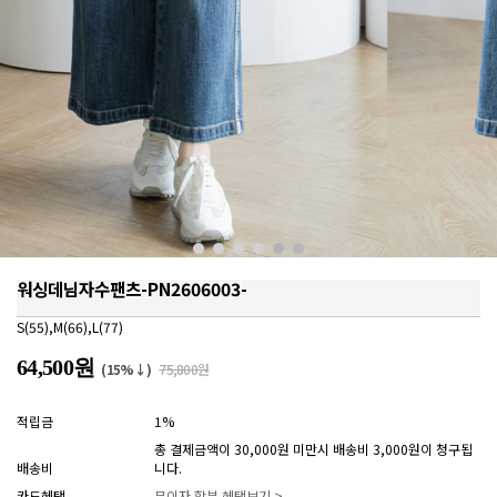
워싱데님자수팬츠-PN2606003-
S(55),M(66),L(77)
64,500원
(15%↓)
75,800원
적립금
1%
총 결제금액이 30,000원 미만시 배송비 3,000원이 청구됩
배송비
니다.
카드혜택
무이자 할부 혜택보기 >