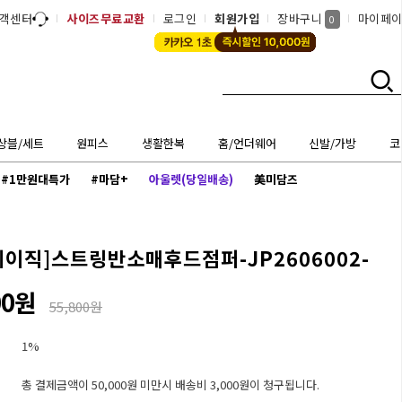
객센터
사이즈무료교환
로그인
회원가입
장바구니
마이페
0
상블/세트
원피스
생활한복
홈/언더웨어
신발/가방
코
#1만원대특가
#마담+
아울렛(당일배송)
美미담즈
베이직]
스트링반소매후드점퍼-JP2606002-
00원
55,800원
1%
총 결제금액이 50,000원 미만시 배송비 3,000원이 청구됩니다.