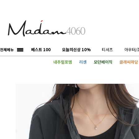
베스트 100
오늘의신상 10%
티셔츠
아우터/
전체메뉴
내추럴포엠
리센
모던베이직
클래씨마담