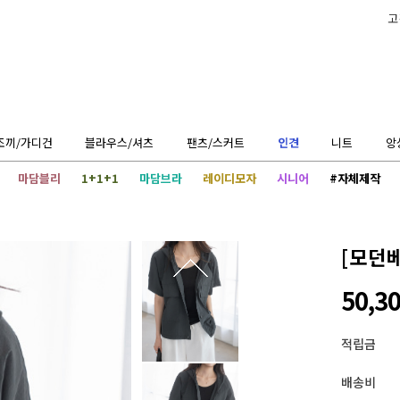
고
조끼/가디건
블라우스/셔츠
팬츠/스커트
인견
니트
앙
마담블리
1+1+1
마담브라
레이디모자
시니어
#자체제작
[모던
50,3
적립금
배송비