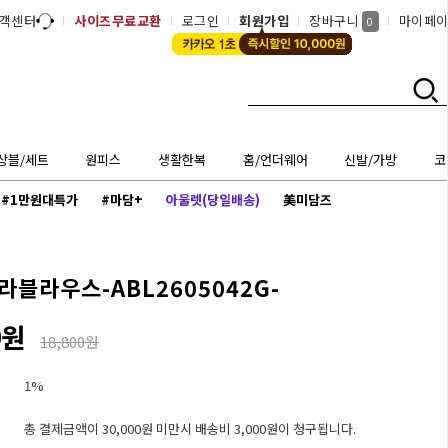
객센터
사이즈무료교환
로그인
회원가입
장바구니
마이페
0
상블/세트
원피스
생활한복
홈/언더웨어
신발/가방
코
#1만원대특가
#마담+
아울렛(당일배송)
美미담즈
블라우스-ABL2605042G-
0원
18,800원
1%
총 결제금액이 30,000원 미만시 배송비 3,000원이 청구됩니다.