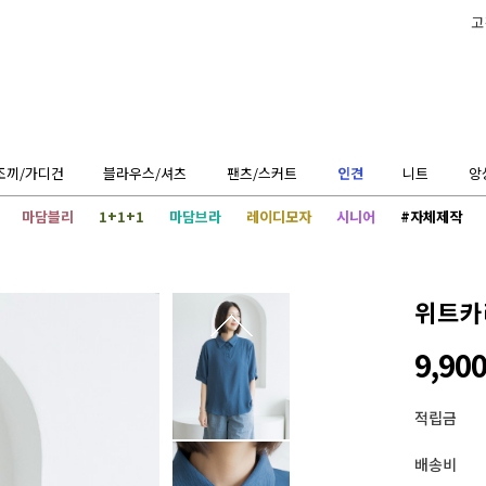
고
조끼/가디건
블라우스/셔츠
팬츠/스커트
인견
니트
앙
마담블리
1+1+1
마담브라
레이디모자
시니어
#자체제작
위트카라
9,90
적립금
배송비