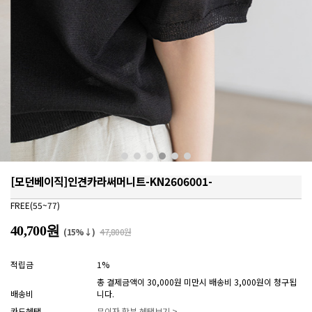
[모던베이직]인견카라써머니트-KN2606001-
FREE(55~77)
40,700원
(15%↓)
47,800원
적립금
1%
총 결제금액이 30,000원 미만시 배송비 3,000원이 청구됩
배송비
니다.
카드혜택
무이자 할부 혜택보기 >