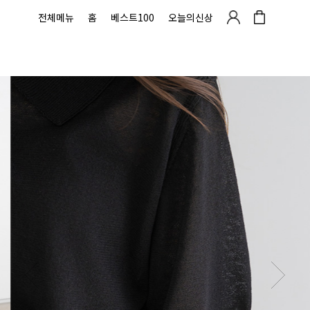
전체메뉴
홈
베스트100
오늘의신상