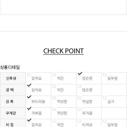
상품디테일
신축성
없어요
약간
많은편
일부분
광 택
없어요
약간
많은편
감 촉
부드러움
적당함
까실함
실크
무게감
가벼움
적당함
무거움
비 침
없어요
약간
비쳐요
일부분