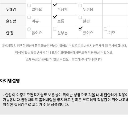
두께감
얇아요
적당함
두꺼움
슬림함
여유~
보통
날씬!
안 감
없어요
일부분
있어요
기모
데님제품 및 염색한 원단제품은 물빠짐 현상이 일어날 수 있으므로 반드시 단독세탁 해 주셔야 합니다.
장식이 있는 옷은 손세탁이나 드라이크리닝을 하시면 오래 착용 하실 수 있어요.
소재 특성상 늘어남이 있을 수 있으니 참고해 주시기 바랍니다.
아이템설명
- 안감이 이중기모편직기술로 보온성이 뛰어난 상품으로 겨울 내내 편안하게 착용
가능합니다.밴딩처리로 흘러내림을 방지하고 감촉은 부드러워 착용감이 뛰어나고
이직한 컬러감으로 코디가 쉬운 상품입니다.