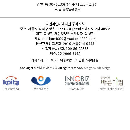
평 일 : 09:30 ~ 16:30 (점심시간 11:20 ~ 12:30 )
토,일,공휴일은 휴무
티엔피인터내셔날 주식회사
주소.
서울시 강서구 양천로 551-24 한화비즈메트로 2차 405호
대표.
탁상철
개인정보취급관리자.
탁상철
메일.
madam4060@madam4060.com
통신판매신고번호.
2010-서울강서-0883
사업자등록번호.
109-86-25393
팩스.
02-2666-8965
회사소개
PC VER
이용약관
개인정보처리방침
Copyright © 엄마옷 마담4060 All rights reserved.
design by wizdesign