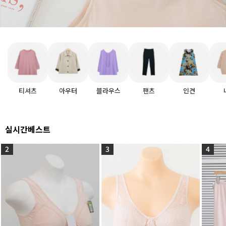
티셔츠
아우터
블라우스
팬츠
인견
실시간베스트
2
3
4