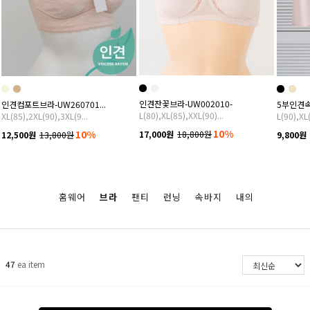
인견잔꽃브라-UW002010-
인견컴포트브라-UW260701...
5부인견속
L(80),XL(85),XXL(90)...
XL(85),2XL(90),3XL(9...
L(90),XL
10%
10%
17,000원
18,800원
12,500원
13,800원
9,800원
홈웨어
브라
팬티
런닝
속바지
내의
47
ea item