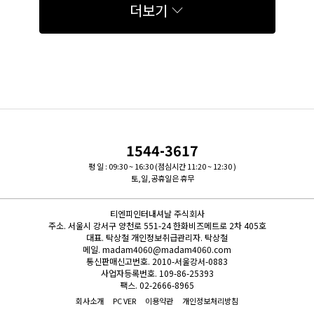
더보기
1544-3617
평 일 : 09:30 ~ 16:30 (점심시간 11:20 ~ 12:30 )
토,일,공휴일은 휴무
티엔피인터내셔날 주식회사
주소.
서울시 강서구 양천로 551-24 한화비즈메트로 2차 405호
대표.
탁상철
개인정보취급관리자.
탁상철
메일.
madam4060@madam4060.com
통신판매신고번호.
2010-서울강서-0883
사업자등록번호.
109-86-25393
팩스.
02-2666-8965
회사소개
PC VER
이용약관
개인정보처리방침