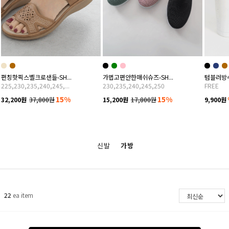
펀칭핫픽스벨크로샌들-SH...
가볍고편안한매쉬슈즈-SH...
텀블러방수가
225,230,235,240,245,...
230,235,240,245,250
FREE
15%
15%
32,200원
37,800원
15,200원
17,800원
9,900원
신발
가방
22
ea item