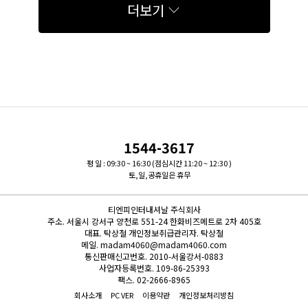
더보기
1544-3617
평 일 : 09:30 ~ 16:30 (점심시간 11:20 ~ 12:30 )
토,일,공휴일은 휴무
티엔피인터내셔날 주식회사
주소.
서울시 강서구 양천로 551-24 한화비즈메트로 2차 405호
대표.
탁상철
개인정보취급관리자.
탁상철
메일.
madam4060@madam4060.com
통신판매신고번호.
2010-서울강서-0883
사업자등록번호.
109-86-25393
팩스.
02-2666-8965
회사소개
PC VER
이용약관
개인정보처리방침