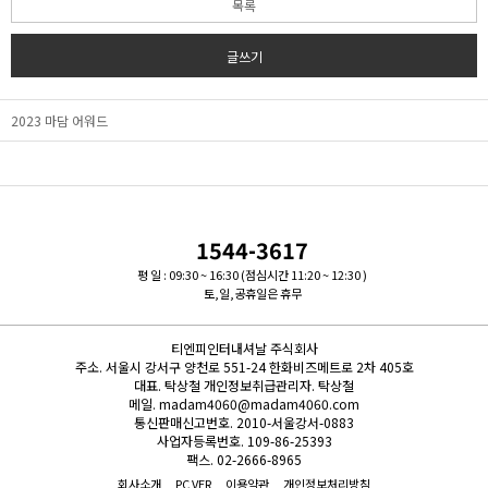
목록
글쓰기
2023 마담 어워드
1544-3617
평 일 : 09:30 ~ 16:30 (점심시간 11:20 ~ 12:30 )
토,일,공휴일은 휴무
티엔피인터내셔날 주식회사
주소.
서울시 강서구 양천로 551-24 한화비즈메트로 2차 405호
대표.
탁상철
개인정보취급관리자.
탁상철
메일.
madam4060@madam4060.com
통신판매신고번호.
2010-서울강서-0883
사업자등록번호.
109-86-25393
팩스.
02-2666-8965
회사소개
PC VER
이용약관
개인정보처리방침