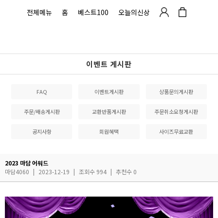
전체메뉴
홈
베스트100
오늘의신상
이벤트 게시판
FAQ
이벤트게시판
상품문의게시판
주문/배송게시판
교환반품게시판
주문취소요청게시판
공지사항
회원혜택
사이즈무료교환
2023 마담 어워드
마담4060
|
2023-12-19
|
조회수 994
|
추천수 0