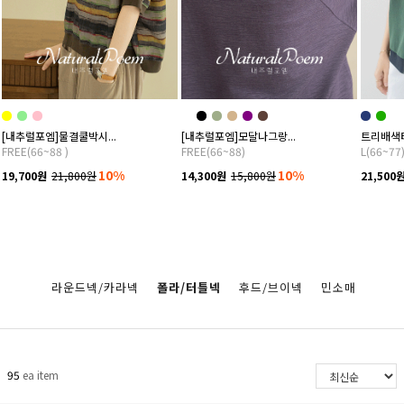
[내추럴포엠]물결쿨박시...
[내추럴포엠]모달나그랑...
트리배색티셔
FREE(66~88 )
FREE(66~88)
L(66~77)
10%
10%
19,700원
21,800원
14,300원
15,800원
21,500
라운드넥/카라넥
폴라/터틀넥
후드/브이넥
민소매
95
ea item