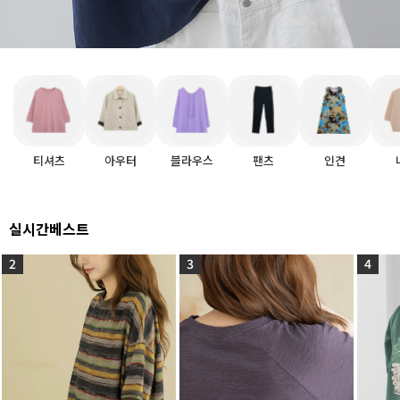
티셔츠
아우터
블라우스
팬츠
인견
실시간베스트
2
3
4