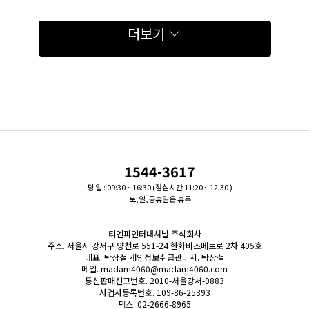
더보기
1544-3617
평 일 : 09:30 ~ 16:30 (점심시간 11:20 ~ 12:30 )
토,일,공휴일은 휴무
티엔피인터내셔날 주식회사
주소.
서울시 강서구 양천로 551-24 한화비즈메트로 2차 405호
대표.
탁상철
개인정보취급관리자.
탁상철
메일.
madam4060@madam4060.com
통신판매신고번호.
2010-서울강서-0883
사업자등록번호.
109-86-25393
팩스.
02-2666-8965