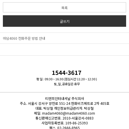
목록
글쓰기
마담4060 전화주문 방법 안내
1544-3617
평 일 : 09:30 ~ 16:30 (점심시간 11:20 ~ 12:30 )
토,일,공휴일은 휴무
티엔피인터내셔날 주식회사
주소.
서울시 강서구 양천로 551-24 한화비즈메트로 2차 405호
대표.
탁상철
개인정보취급관리자.
탁상철
메일.
madam4060@madam4060.com
통신판매신고번호.
2010-서울강서-0883
사업자등록번호.
109-86-25393
팩스.
02-2666-8965