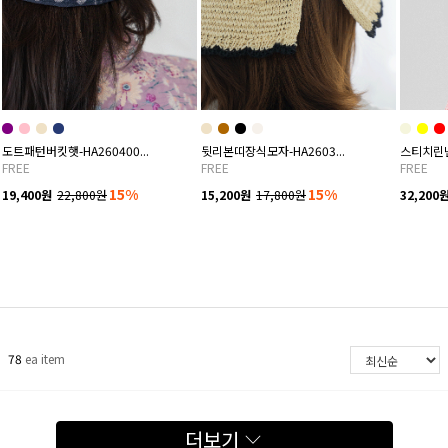
도트패턴버킷햇-HA260400...
뒷리본띠장식모자-HA2603...
스티치린넨버
FREE
FREE
FREE
15%
15%
19,400원
22,800원
15,200원
17,800원
32,200
78
ea item
더보기