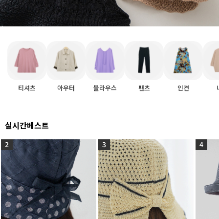
티셔츠
아우터
블라우스
팬츠
인견
실시간베스트
2
3
4