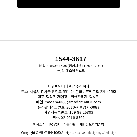
1544-3617
평 일 : 09:30 ~ 16:30 (점심시간 11:20 ~ 12:30 )
토,일,공휴일은 휴무
티엔피인터내셔날 주식회사
주소.
서울시 강서구 양천로 551-24 한화비즈메트로 2차 405호
대표.
탁상철
개인정보취급관리자.
탁상철
메일.
madam4060@madam4060.com
통신판매신고번호.
2010-서울강서-0883
사업자등록번호.
109-86-25393
팩스.
02-2666-8965
회사소개
PC VER
이용약관
개인정보처리방침
Copyright © 엄마옷 마담4060 All rights reserved.
design by wizdesign