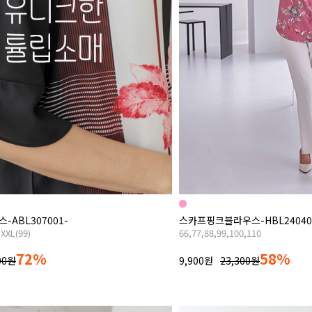
ABL307001-
스카프핑크블라우스-HBL24040
,XXL(99)
66,77,88,99,100,110
72%
58%
00원
9,900원
23,300원