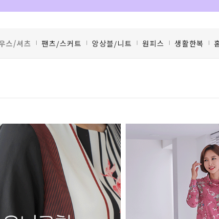
우스/셔츠
팬츠/스커트
앙상블/니트
원피스
생활한복