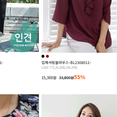
1-
입체셔링블라우스-BL2308012-
L(66~77),XL(88),XXL(99)
55%
15,300원
33,800원