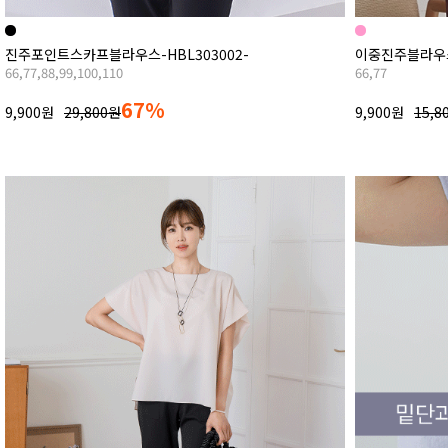
진주포인트스카프블라우스-HBL303002-
이중진주블라우스-
66,77,88,99,100,110
66,77
67%
9,900원
29,800원
9,900원
15,8