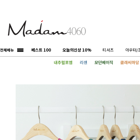
베스트 100
오늘의신상 10%
티셔츠
아우터/
전체메뉴
내추럴포엠
리센
모던베이직
클래씨마담