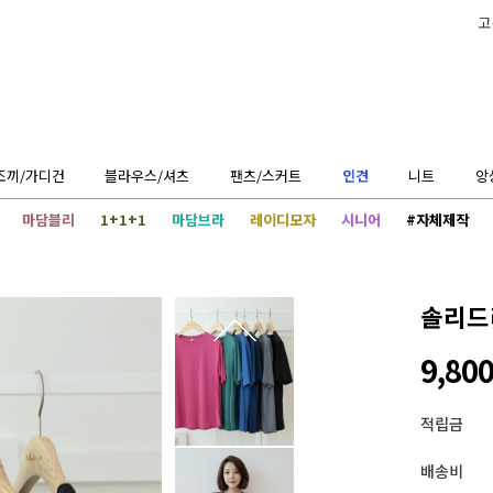
고
조끼/가디건
블라우스/셔츠
팬츠/스커트
인견
니트
앙
마담블리
1+1+1
마담브라
레이디모자
시니어
#자체제작
솔리드
9,80
적립금
배송비