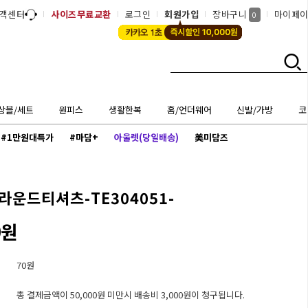
객센터
사이즈무료교환
로그인
회원가입
장바구니
마이페
0
상블/세트
원피스
생활한복
홈/언더웨어
신발/가방
코
#1만원대특가
#마담+
아울렛(당일배송)
美미담즈
라운드티셔츠-TE304051-
0원
70원
총 결제금액이 50,000원 미만시 배송비 3,000원이 청구됩니다.