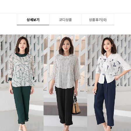
상세보기
코디상품
상품후기(
0
)