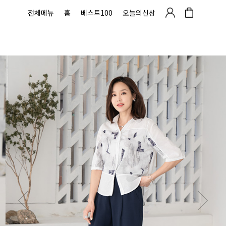
전체메뉴
홈
베스트100
오늘의신상