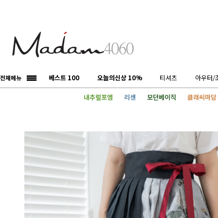
베스트 100
오늘의신상 10%
티셔츠
아우터/
전체메뉴
내추럴포엠
리센
모던베이직
클래씨마담