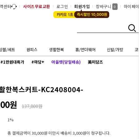
객센터
사이즈무료교환
로그인
회원가입
장바구니
마이페
0
상블/세트
원피스
생활한복
홈/언더웨어
신발/가방
코
#1만원대특가
#마담+
아울렛(당일배송)
美미담즈
활한복스커트-KC2408004-
200원
137,800원
1%
총 결제금액이 30,000원 미만시 배송비 3,000원이 청구됩니다.