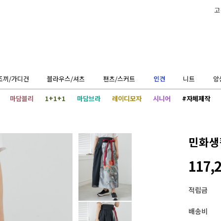
고
조끼/가디건
블라우스/셔츠
팬츠/스커트
인견
니트
앙
마담블리
1+1+1
마담브라
레이디모자
시니어
#자체제작
민화생
117,
적립금
배송비