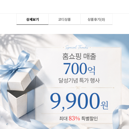
상세보기
코디상품
상품후기(
0
)