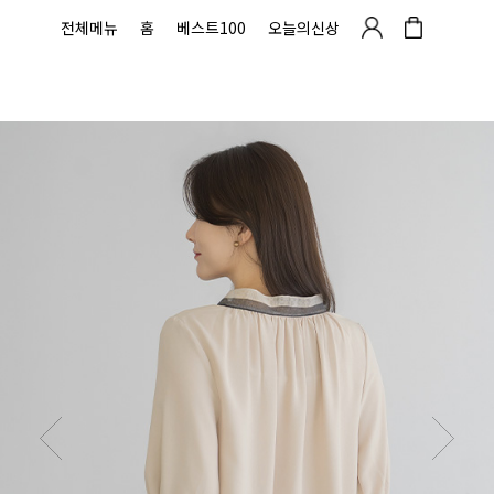
전체메뉴
홈
베스트100
오늘의신상