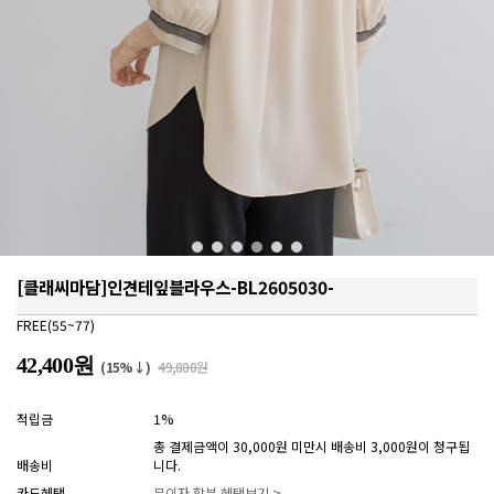
[클래씨마담]인견테잎블라우스-BL2605030-
FREE(55~77)
42,400원
(15%↓)
49,800원
적립금
1%
총 결제금액이 30,000원 미만시 배송비 3,000원이 청구됩
배송비
니다.
카드혜택
무이자 할부 혜택보기 >