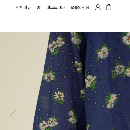
전체메뉴
홈
베스트100
오늘의신상