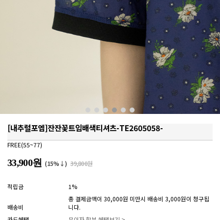
[내추럴포엠]잔잔꽃트임배색티셔츠-TE2605058-
FREE(55~77)
33,900원
(15%↓)
39,800원
적립금
1%
총 결제금액이 30,000원 미만시 배송비 3,000원이 청구됩
배송비
니다.
카드혜택
무이자 할부 혜택보기 >