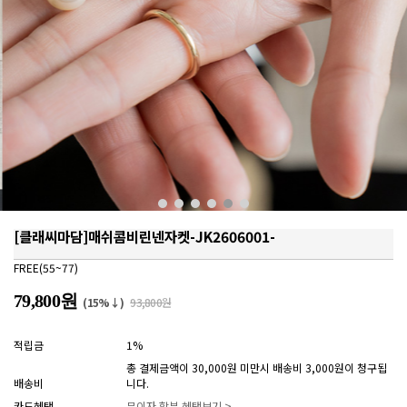
[클래씨마담]매쉬콤비린넨자켓-JK2606001-
FREE(55~77)
79,800원
(15%↓)
93,800원
적립금
1%
총 결제금액이 30,000원 미만시 배송비 3,000원이 청구됩
배송비
니다.
카드혜택
무이자 할부 혜택보기 >