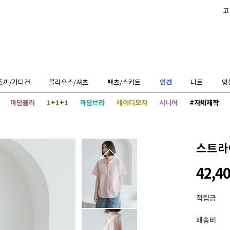
고
조끼/가디건
블라우스/셔츠
팬츠/스커트
인견
니트
앙
마담블리
1+1+1
마담브라
레이디모자
시니어
#자체제작
스트라
42,4
적립금
배송비