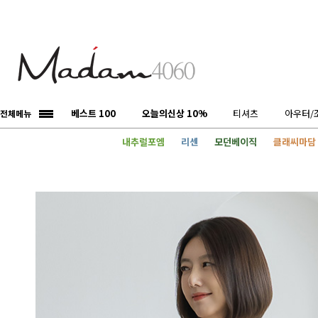
베스트 100
오늘의신상 10%
티셔츠
아우터/
전체메뉴
내추럴포엠
리센
모던베이직
클래씨마담