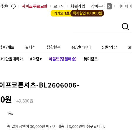
객센터
사이즈무료교환
로그인
회원가입
장바구니
마이페
0
상블/세트
원피스
생활한복
홈/언더웨어
신발/가방
코
#1만원대특가
#마담+
아울렛(당일배송)
美미담즈
이프코튼셔츠-BL2606006-
00원
49,800원
1%
총 결제금액이 30,000원 미만시 배송비 3,000원이 청구됩니다.