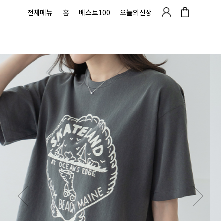
전체메뉴
홈
베스트100
오늘의신상