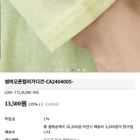
썸머오픈컬러가디건-CA2404005-
L(66~77),XL(88~99)
13,500원
(15%↓)
15,800원
적립금
1%
총 결제금액이 30,000원 미만시 배송비 3,000원이 청구됩
배송비
니다.
카드혜택
무이자 할부 혜택보기 >