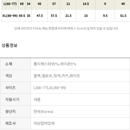
L(66~77)
69
34
45
57
21
14.5
9
49
XL(88~99)
69.5
35
47.5
57.5
21.5
15
9.5
51.5
상세 사이즈의 치수는 재는 방법과 위치에 따라 1~3cm의 오차가 있을 수 있습니다.
상품정보
소재
폴리에스터95%,레이온5%
색상
블랙,옐로우,청색,카키,화이트
사이즈
L(66~77),XL(88~99)
착용시기
여름
원산지
한국(Korea)
제조사
마담협력업체