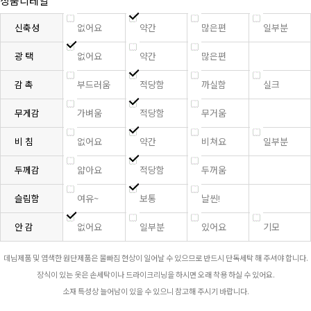
상품디테일
신축성
없어요
약간
많은편
일부분
광 택
없어요
약간
많은편
감 촉
부드러움
적당함
까실함
실크
무게감
가벼움
적당함
무거움
비 침
없어요
약간
비쳐요
일부분
두께감
얇아요
적당함
두꺼움
슬림함
여유~
보통
날씬!
안 감
없어요
일부분
있어요
기모
데님제품 및 염색한 원단제품은 물빠짐 현상이 일어날 수 있으므로 반드시 단독세탁 해 주셔야 합니다.
장식이 있는 옷은 손세탁이나 드라이크리닝을 하시면 오래 착용 하실 수 있어요.
소재 특성상 늘어남이 있을 수 있으니 참고해 주시기 바랍니다.