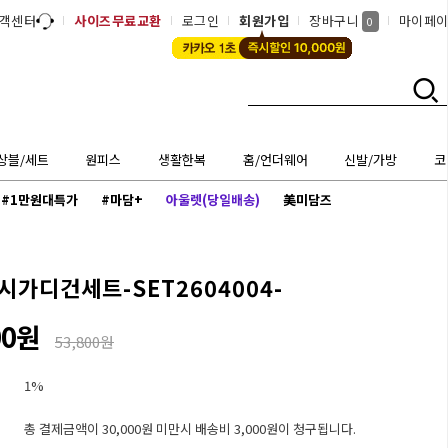
객센터
사이즈무료교환
로그인
회원가입
장바구니
마이페
0
상블/세트
원피스
생활한복
홈/언더웨어
신발/가방
코
#1만원대특가
#마담+
아울렛(당일배송)
美미담즈
시가디건세트-SET2604004-
00원
53,800원
1%
총 결제금액이 30,000원 미만시 배송비 3,000원이 청구됩니다.