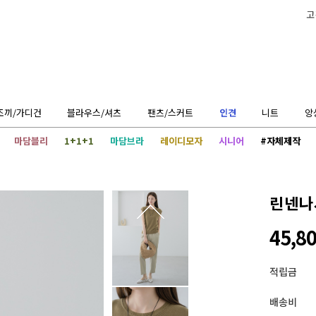
고
조끼/가디건
블라우스/셔츠
팬츠/스커트
인견
니트
앙
마담블리
1+1+1
마담브라
레이디모자
시니어
#자체제작
린넨나
45,8
적립금
배송비