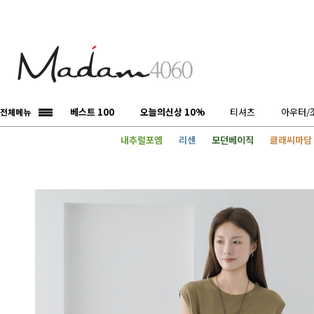
베스트 100
오늘의신상 10%
티셔츠
아우터/
전체메뉴
내추럴포엠
리센
모던베이직
클래씨마담