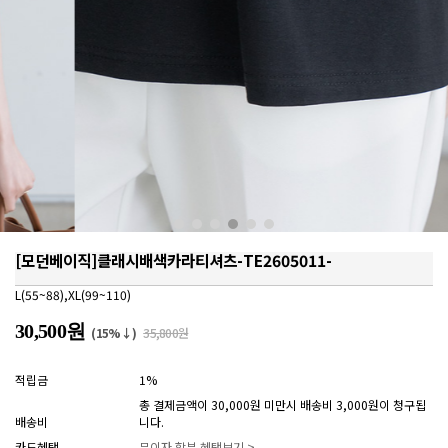
[모던베이직]클래시배색카라티셔츠-TE2605011-
L(55~88),XL(99~110)
30,500원
(15%↓)
35,800원
적립금
1%
총 결제금액이 30,000원 미만시 배송비 3,000원이 청구됩
배송비
니다.
카드혜택
무이자 할부 혜택보기 >