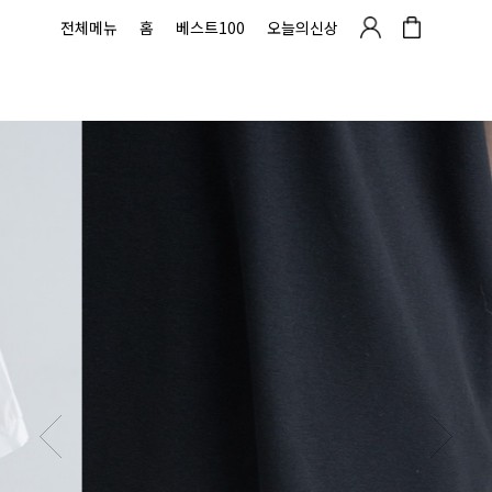
전체메뉴
홈
베스트100
오늘의신상